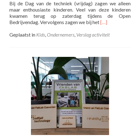
Bij de Dag van de techniek (vrijdag) zagen we alleen
maar enthousiaste kinderen. Veel van deze kinderen
kwamen terug op zaterdag tijdens de Open
Lees
Bedrijvendag. Vervolgens zagen we bij het
[…]
meer
overKinderen
Geplaatst in
Kids
,
Ondernemers
,
Verslag activiteit
vinden
techniek
leuk
–
Club
Fablab
groot
succes!