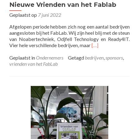
Nieuwe Vrienden van het Fablab
Geplaatst op
7 juni 2022
Afgelopen periode hebben zich nog een aantal bedrijven
aangesloten bij het FabLab. Wij zijn heel blij met de steun
van Noabertechniek, Odjfell Technology en Ready4IT.
Lees
Vier hele verschillende bedrijven, maar
[…]
meer
overNieuwe
Geplaatst in
Ondernemers
Getagd
bedrijven
,
sponsors
,
Vrienden
vrienden van het FabLab
van
het
Fablab