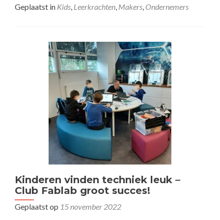
meer
Geplaatst in
Kids
,
Leerkrachten
,
Makers
,
Ondernemers
overMaak-
Middag,
meer
dan
“knutselen”
Kinderen vinden techniek leuk –
Club Fablab groot succes!
Geplaatst op
15 november 2022