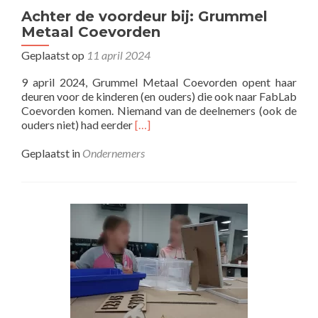
Achter de voordeur bij: Grummel
Metaal Coevorden
Geplaatst op
11 april 2024
9 april 2024, Grummel Metaal Coevorden opent haar
deuren voor de kinderen (en ouders) die ook naar FabLab
Coevorden komen. Niemand van de deelnemers (ook de
Lees
ouders niet) had eerder
[…]
meer
overAchter
Geplaatst in
Ondernemers
de
voordeur
bij:
Grummel
Metaal
Coevorden