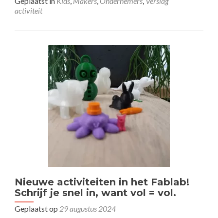
overGra
Geplaatst in
Kids
,
Makers
,
Ondernemers
,
Verslag
maken
activiteit
en
bekijken
met
en
bij
STC
Nieuwe activiteiten in het Fablab!
Schrijf je snel in, want vol = vol.
Geplaatst op
29 augustus 2024