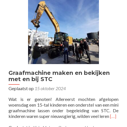
Maak-
Middag
bij
een
bedrijf
Graafmachine maken en bekijken
met en bij STC
Geplaatst op
15 oktober 2024
Wat is er genoten! Allereerst mochten afgelopen
woensdag een 15-tal kinderen een onderstel van een mini
graafmachine lassen onder begeleiding van STC. De
Lees
kinderen waren super nieuwsgierig, wilden veel leren
[…]
meer