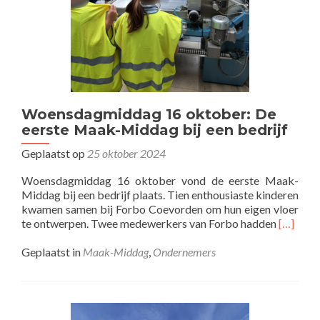
Woensdagmiddag 16 oktober: De
eerste Maak-Middag bij een bedrijf
Geplaatst op
25 oktober 2024
Woensdagmiddag 16 oktober vond de eerste Maak-
Middag bij een bedrijf plaats. Tien enthousiaste kinderen
kwamen samen bij Forbo Coevorden om hun eigen vloer
Lees
te ontwerpen. Twee medewerkers van Forbo hadden
[…]
meer
overWo
Geplaatst in
Maak-Middag
,
Ondernemers
16
oktober
De
eerste