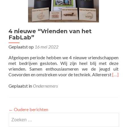
4 nieuwe “Vrienden van het
FabLab”
Geplaatst op
16 mei 2022
Afgelopen periode hebben we 4 nieuwe vriendschappen
met bedrijven gesloten. Wij zijn heel blij met deze
vrienden. Samen enthousiasmeren we de jeugd uit
Lees
Coevorden en omstreken voor de techniek. Allereerst
[…]
meer
over4
Geplaatst in
Ondernemers
nieuwe
“Vriend
van
het
←
Oudere berichten
FabLab