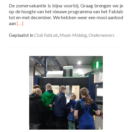
De zomervakantie is bijna voorbij. Graag brengen we je
op de hoogte van het nieuwe programma van het Fablab
tot en met december. We hebben weer een mooi aanbod
Lees
aan
[…]
meer
overNieuwe
Geplaatst in
Club FabLab
,
Maak-Middag
,
Ondernemers
activiteiten
in
het
Fablab!
Schrijf
je
snel
in,
want
vol
=
vol.