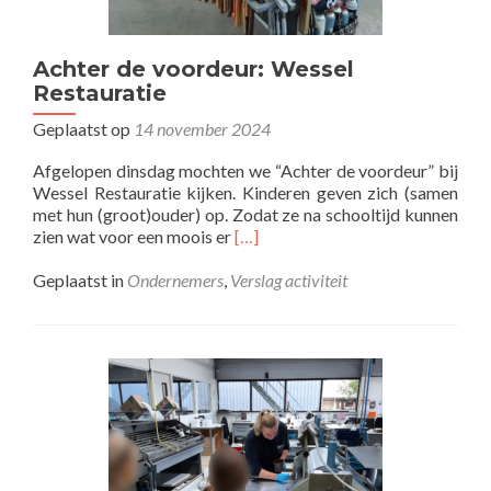
Achter de voordeur: Wessel
Restauratie
Geplaatst op
14 november 2024
Afgelopen dinsdag mochten we “Achter de voordeur” bij
Wessel Restauratie kijken. Kinderen geven zich (samen
met hun (groot)ouder) op. Zodat ze na schooltijd kunnen
Lees
zien wat voor een moois er
[…]
meer
overAchter
Geplaatst in
Ondernemers
,
Verslag activiteit
de
voordeur:
Wessel
Restauratie