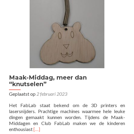
bedrijvendag
is
gouden
combinatie!
Maak-Middag, meer dan
“knutselen”
Geplaatst op
2 februari 2023
Het FabLab staat bekend om de 3D printers en
lasersnijders. Prachtige machines waarmee hele leuke
dingen gemaakt kunnen worden. Tijdens de Maak-
Middagen en Club FabLab maken we de kinderen
Lees
enthousiast
[…]