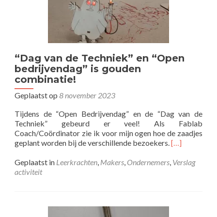
“Dag van de Techniek” en “Open
bedrijvendag” is gouden
combinatie!
Geplaatst op
8 november 2023
Tijdens de “Open Bedrijvendag” en de “Dag van de
Techniek” gebeurd er veel! Als Fablab
Coach/Coördinator zie ik voor mijn ogen hoe de zaadjes
Lees
geplant worden bij de verschillende bezoekers.
[…]
meer
over“Dag
Geplaatst in
Leerkrachten
,
Makers
,
Ondernemers
,
Verslag
van
activiteit
de
Techniek”
en
“Open