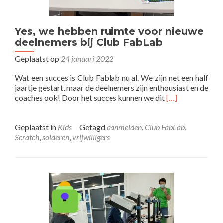
Yes, we hebben ruimte voor nieuwe
deelnemers bij Club FabLab
Geplaatst op
24 januari 2022
Wat een succes is Club Fablab nu al. We zijn net een half
jaartje gestart, maar de deelnemers zijn enthousiast en de
Lees
coaches ook! Door het succes kunnen we dit
[…]
meer
overYes,
we
Geplaatst in
Kids
Getagd
aanmelden
,
Club FabLab
,
hebben
Scratch
,
solderen
,
vrijwilligers
ruimte
voor
nieuwe
deelnemers
bij
Club
FabLab