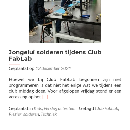
Jongelui solderen tijdens Club
FabLab
Geplaatst op
13 december 2021
Hoewel we bij Club FabLab begonnen zijn met
programmeren is dat niet het enige wat we tijdens een
club middag doen. Voor afgelopen vrijdag stond er een
Lees
verassing op het
[…]
meer
overJongelui
Geplaatst in
Kids
,
Verslag activiteit
Getagd
Club FabLab
,
solderen
Plezier
,
solderen
,
Techniek
tijdens
Club