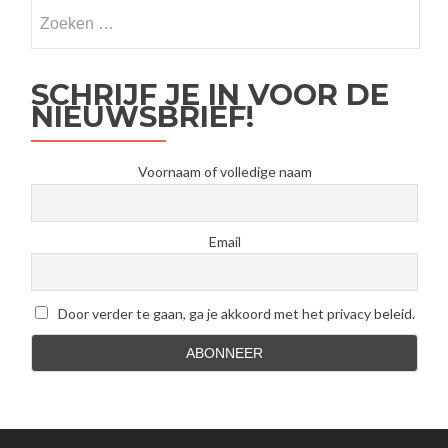
februari
start
event!
SCHRIJF JE IN VOOR DE
NIEUWSBRIEF!
Voornaam of volledige naam
Email
Door verder te gaan, ga je akkoord met het privacy beleid.