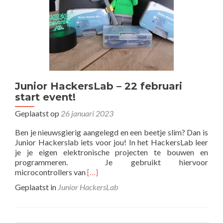
Junior HackersLab – 22 februari
start event!
Geplaatst op
26 januari 2023
Ben je nieuwsgierig aangelegd en een beetje slim? Dan is
Junior Hackerslab iets voor jou! In het HackersLab leer
je je eigen elektronische projecten te bouwen en
programmeren. Je gebruikt hiervoor
Lees
microcontrollers van
[…]
meer
Geplaatst in
Junior HackersLab
overJunior
HackersLab
–
22