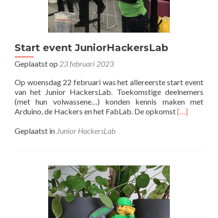
Start event JuniorHackersLab
Geplaatst op
23 februari 2023
Op woensdag 22 februari was het allereerste start event
van het Junior HackersLab. Toekomstige deelnemers
(met hun volwassene…) konden kennis maken met
Lees
Arduino, de Hackers en het FabLab. De opkomst
[…]
meer
overStart
Geplaatst in
Junior HackersLab
event
JuniorHack