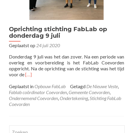
Oprichting stichting FabLab op
donderdag 9 juli
Geplaatst op
24 juli 2020
Donderdag 9 juli was het dan zover. Na een periode van
overleg en voorbereiding is het FabLab Coevorden
opgericht. Na de oprichting van de stichting was het tijd
Lees
voor de
[…]
meer
overOprichting
Geplaatst in
Opbouw FabLab
Getagd
De Nieuwe Veste
,
stichting
Fablab coördinator Coevorden
,
Gemeente Coevorden
,
FabLab
Ondernemend Coevorden
,
Ondertekening
,
Stichting FabLab
op
Coevorden
donderdag
9
juli