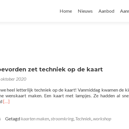
Home
Nieuws
Aanbod
Aan
evorden zet techniek op de kaart
 oktober 2020
we heel letterlijk techniek op de kaart! Vanmiddag kwamen de k
che wenskaart maken. Een kaart met lampjes. Ze hadden al sne
Lees
rd
[…]
meer
overFabLab
Coevorden
s
Getagd
kaarten maken
,
stroomkring
,
Techniek
,
workshop
zet