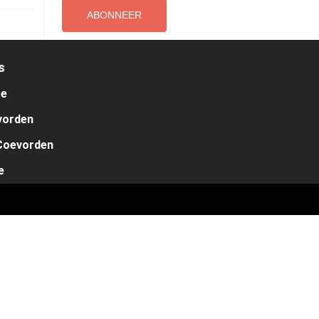
s
te
vorden
Coevorden
e