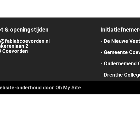
techniek
op
de
kaart
t & openingstijden
Initiatiefnemer
@fablabcoevorden.nl
- De Nieuwe Ves
kerenlaan 2
B Coevorden
- Gemeente Coe
- Ondernemend 
- Drenthe Colleg
ebsite-onderhoud door Oh My Site