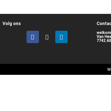
Volg ons
Contac
welkom
Van Hee
7742 A
W