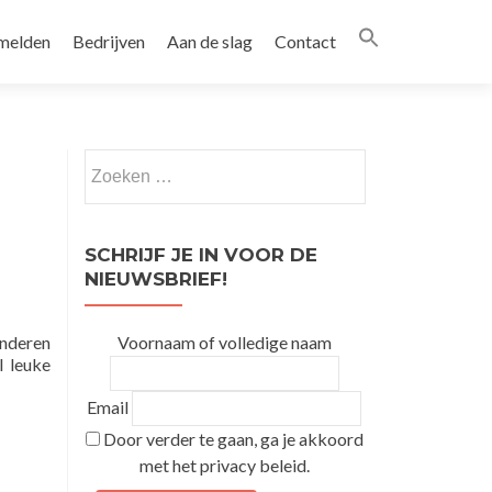
melden
Bedrijven
Aan de slag
Contact
SCHRIJF JE IN VOOR DE
NIEUWSBRIEF!
inderen
Voornaam of volledige naam
l leuke
Email
Door verder te gaan, ga je akkoord
met het privacy beleid.