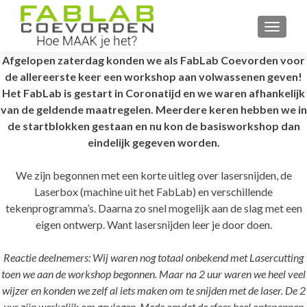
WISSEL
Afgelopen zaterdag konden we als FabLab Coevorden voor
de allereerste keer een workshop aan volwassenen geven!
Het FabLab is gestart in Coronatijd en we waren afhankelijk
van de geldende maatregelen. Meerdere keren hebben we in
de startblokken gestaan en nu kon de basisworkshop dan
eindelijk gegeven worden.
We zijn begonnen met een korte uitleg over lasersnijden, de
Laserbox (machine uit het FabLab) en verschillende
tekenprogramma’s. Daarna zo snel mogelijk aan de slag met een
eigen ontwerp. Want lasersnijden leer je door doen.
Reactie deelnemers:
Wij waren nog totaal onbekend met Lasercutting
toen we aan de workshop begonnen.
Maar na 2 uur waren we heel veel
wijzer en konden we zelf al iets maken om te snijden met de laser.
De 2
uur zijn werkelijk om gevlogen. Mede omdat de sfeer heel ontspannen