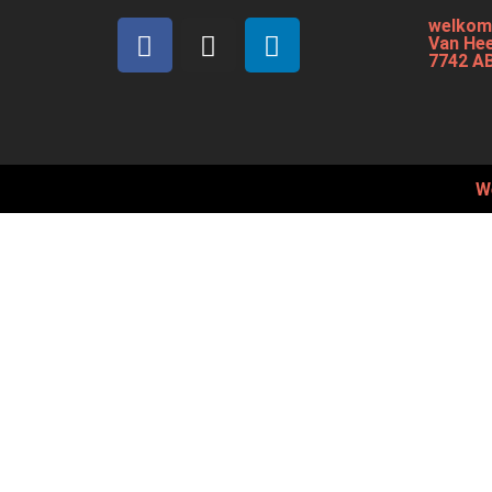
welkom
Van Hee
7742 A
W