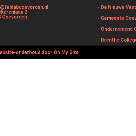
@fablabcoevorden.nl
- De Nieuwe Ves
kerenlaan 2
B Coevorden
- Gemeente Coe
- Ondernemend 
- Drenthe Colleg
ebsite-onderhoud door Oh My Site